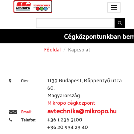
Toggle
navigation
Cégközpontunkban
bem
Főoldal
Kapcsolat
1139 Budapest, Röppentyű utca
Cím:
60.
Magyarország
Mikropo cégközpont
avtechnika@mikropo.hu
Email:
+36 1 236 3100
Telefon:
+36 20 934 23 40