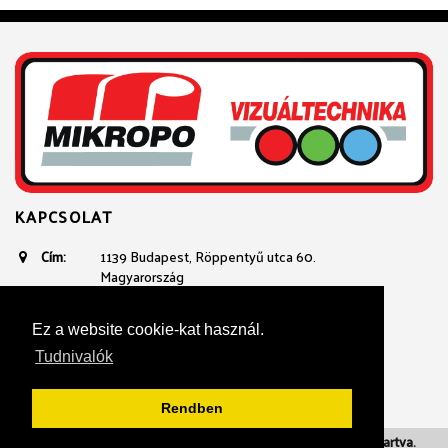
KAPCSOLAT
Cím:
1139 Budapest, Röppentyű utca 60.
Magyarország
Email:
avtechnika@mikropo.hu
Telefon:
+361 236 3100
Ez a website cookie-kat használ.
+36 20 934 23 40
Tudnivalók
Rendben
Adatvédelmi nyilatkozat
| 2018. Mikropo. Minden jog fenntartva.