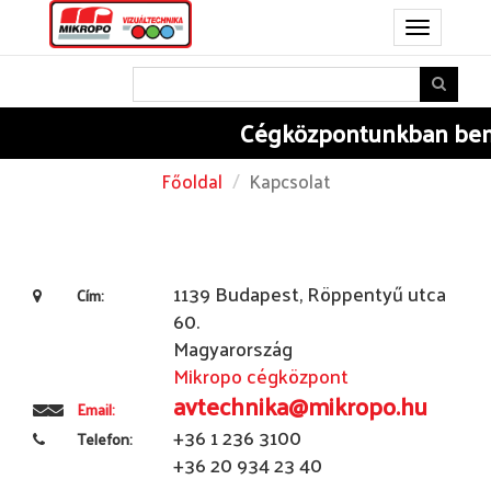
Toggle
navigation
Cégközpontunkban
bem
Főoldal
Kapcsolat
1139 Budapest, Röppentyű utca
Cím:
60.
Magyarország
Mikropo cégközpont
avtechnika@mikropo.hu
Email:
+36 1 236 3100
Telefon:
+36 20 934 23 40