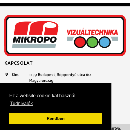
KAPCSOLAT
Cím:
1139 Budapest, Röppentyű utca 60.
Magyarország
Email:
avtechnika@mikropo.hu
Telefon:
+361 236 3100
Ez a website cookie-kat használ.
+36 20 934 23 40
Tudnivalók
Rendben
Adatvédelmi nyilatkozat
| 2018. Mikropo. Minden jog fenntartva.