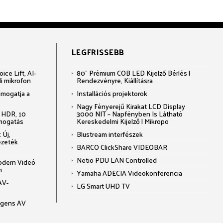
LEGFRISSEBB
ce Lift, AI-
80" Prémium COB LED Kijelző Bérlés |
li mikrofon
Rendezvényre, Kiállításra
ámogatja a
Installációs projektorok
Nagy Fényerejű Kirakat LCD Display
 HDR, 10
3000 NIT – Napfényben Is Látható
ámogatás
Kereskedelmi Kijelző | Mikropo
 Új,
Blustream interfészek
ezeték
BARCO ClickShare VIDEOBAR
Netio PDU LAN Controlled
odern Videó
n
Yamaha ADECIA Videokonferencia
AV-
LG Smart UHD TV
ligens AV