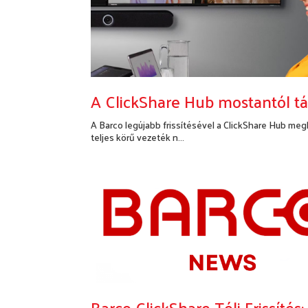
A ClickShare Hub mostantól t
A Barco legújabb frissítésével a ClickShare Hub meg
teljes körű vezeték n...
Bővebben...
Barco ClickShare Téli Frissít