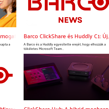
ámogatja a vezeték nélküli BYOD-t
Barco ClickShare és Huddly C1: Új
kapta a
A Barco és a Huddly egyesítette erejét, hogy elhozzák a
tökéletes Microsoft Team...
Bővebben...
és: Microsoft Teams Minősített Sennheiser C
ClickShare Hub: A hibrid megbesz