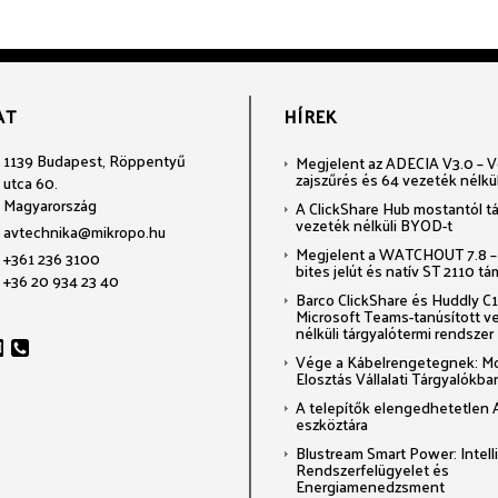
AT
HÍREK
1139 Budapest, Röppentyű
Megjelent az ADECIA V3.0 – Voi
zajszűrés és 64 vezeték nélkü
utca 60.
Magyarország
A ClickShare Hub mostantól t
vezeték nélküli BYOD-t
avtechnika@mikropo.hu
Megjelent a WATCHOUT 7.8 –
+361 236 3100
bites jelút és natív ST 2110 t
+36 20 934 23 40
Barco ClickShare és Huddly C1:
Microsoft Teams-tanúsított v
nélküli tárgyalótermi rendszer
Vége a Kábelrengetegnek: M
Elosztás Vállalati Tárgyalókba
A telepítők elengedhetetlen 
eszköztára
Blustream Smart Power: Intel
Rendszerfelügyelet és
Energiamenedzsment