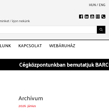
HUN
/
ENG
 minket
/
írjon nekünk
LUNK
KAPCSOLAT
WEBÁRUHÁZ
Cégközpontunkban
bemutatjuk BARCO és
Archívum
2026. június