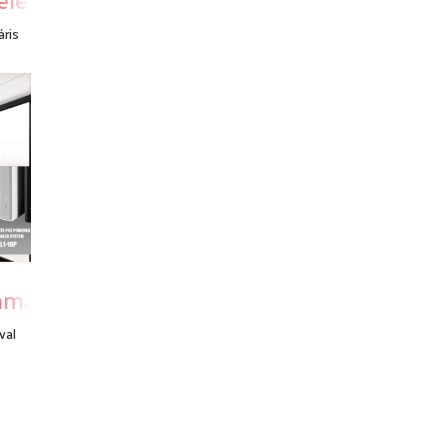
áris
amaha-tól
val