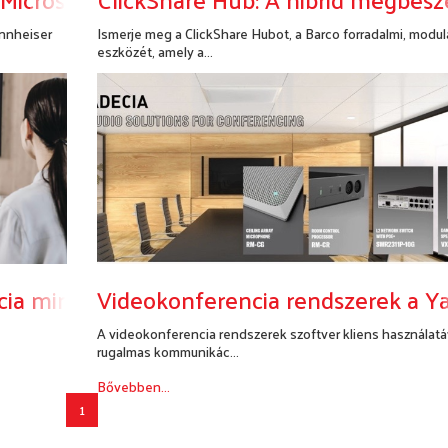
ennheiser
Ismerje meg a ClickShare Hubot, a Barco forradalmi, modul
eszközét, amely a...
Bővebben...
cia minden tárgyalóba
Videokonferencia rendszerek a Y
A videokonferencia rendszerek szoftver kliens használatá
rugalmas kommunikác...
Bővebben...
1