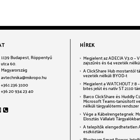
AT
HÍREK
1139 Budapest, Röppentyű
Megjelent az ADECIA V3.0 – Voi
zajszűrés és 64 vezeték nélkü
utca 60.
Magyarország
A ClickShare Hub mostantól t
vezeték nélküli BYOD-t
avtechnika@mikropo.hu
Megjelent a WATCHOUT 7.8 –
+361 236 3100
bites jelút és natív ST 2110 t
+36 20 934 23 40
Barco ClickShare és Huddly C1:
Microsoft Teams-tanúsított v
nélküli tárgyalótermi rendszer
Vége a Kábelrengetegnek: M
Elosztás Vállalati Tárgyalókba
A telepítők elengedhetetlen 
eszköztára
Blustream Smart Power: Intel