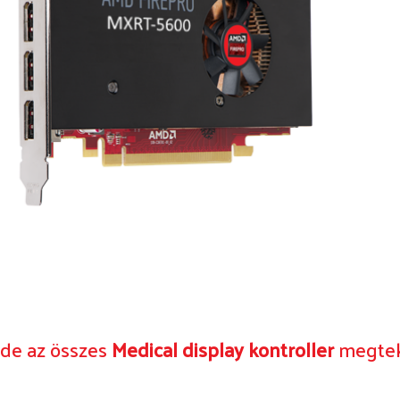
ide az összes
Medical display kontroller
megteki