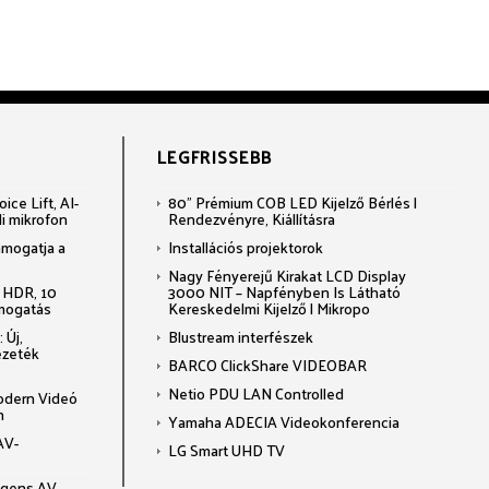
LEGFRISSEBB
ce Lift, AI-
80" Prémium COB LED Kijelző Bérlés |
li mikrofon
Rendezvényre, Kiállításra
ámogatja a
Installációs projektorok
Nagy Fényerejű Kirakat LCD Display
 HDR, 10
3000 NIT – Napfényben Is Látható
ámogatás
Kereskedelmi Kijelző | Mikropo
 Új,
Blustream interfészek
ezeték
BARCO ClickShare VIDEOBAR
Netio PDU LAN Controlled
odern Videó
n
Yamaha ADECIA Videokonferencia
AV-
LG Smart UHD TV
ligens AV