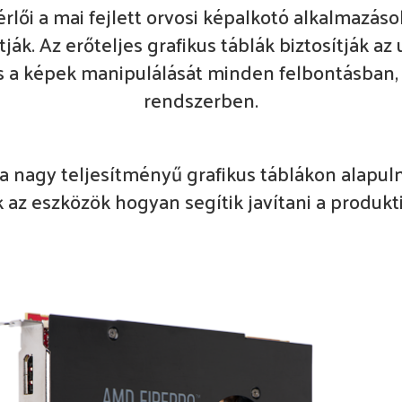
érlői a mai fejlett orvosi képalkotó alkalmazá
tják. Az erőteljes grafikus táblák biztosítják 
s a képek manipulálását minden felbontásban, 
rendszerben.
 a nagy teljesítményű grafikus táblákon alapuln
 az eszközök hogyan segítik javítani a produkt