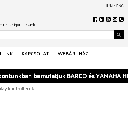
HUN
/
ENG
 minket
/
írjon nekünk
LUNK
KAPCSOLAT
WEBÁRUHÁZ
tunkban
bemutatjuk BARCO és YAMAHA HIGH-
lay kontrollerek