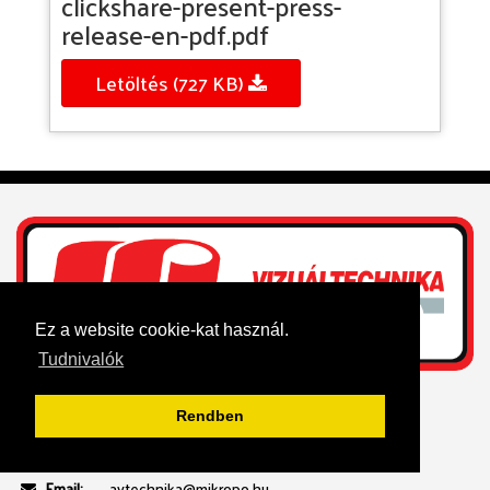
clickshare-present-press-
release-en-pdf.pdf
Letöltés (727 KB)
Ez a website cookie-kat használ.
Tudnivalók
KAPCSOLAT
Rendben
Cím:
1139 Budapest, Röppentyű utca 60.
Magyarország
Email:
avtechnika@mikropo.hu