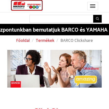
Toggle
navigation
kban
bemutatjuk BARCO és YAMAHA HIGH-END
Főoldal
Termékek
BARCO Clickshare