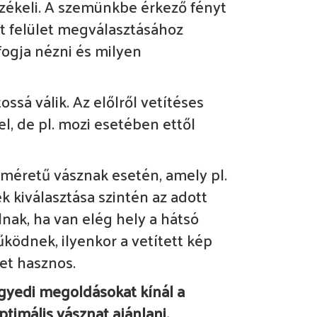
rzékeli. A szemünkbe érkező fényt
tt felület megválasztásához
fogja nézni és milyen
ssá válik. Az előlről vetítéses
, de pl. mozi esetében ettől
yméretű vásznak esetén, amely pl.
k kiválasztása szintén az adott
álnak, ha van elég hely a hátsó
űködnek, ilyenkor a vetített kép
het hasznos.
egyedi megoldásokat kínál a
timális vásznat ajánlani.