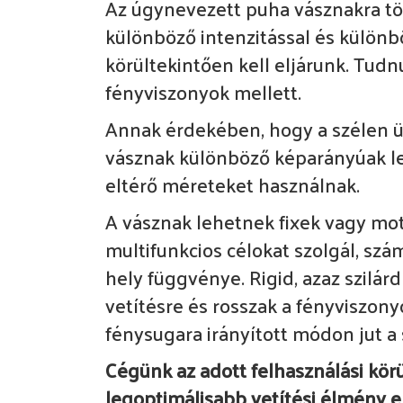
Az úgynevezett puha vásznakra tör
különböző intenzitással és különb
körültekintően kell eljárunk. Tud
fényviszonyok mellett.
Annak érdekében, hogy a szélen ülők
vásznak különböző képarányúak leh
eltérő méreteket használnak.
A vásznak lehetnek fixek vagy mot
multifunkcios célokat szolgál, szá
hely függvénye. Rigid, azaz szilárd
vetítésre és rosszak a fényviszony
fénysugara irányított módon jut a
Cégünk az adott felhasználási kör
legoptimálisabb vetítési élmény e