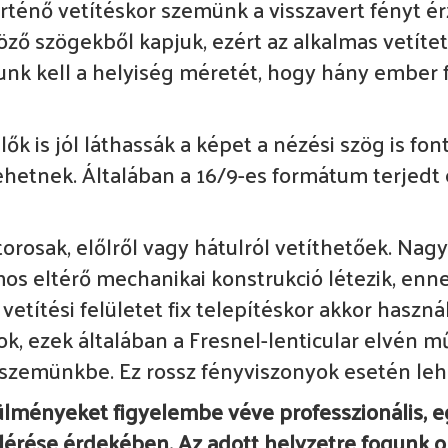
ténő vetítéskor szemünk a visszavert fényt é
öző szögekből kapjuk, ezért az alkalmas vetíte
nunk kell a helyiség méretét, hogy hány ember 
 is jól láthassák a képet a nézési szög is fonto
etnek. Általában a 16/9-es formátum terjedt el
orosak, előlről vagy hátulról vetíthetőek. Nag
mos eltérő mechanikai konstrukció létezik, enne
 vetítési felületet fix telepítéskor akkor haszn
ok, ezek általában a Fresnel-lenticular elvén m
 szemünkbe. Ez rossz fényviszonyok esetén le
ülményeket figyelembe véve professzionális, 
lérése érdekében. Az adott helyzetre fogunk op