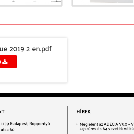
gue-2019-2-en.pdf
)
AT
HÍREK
1139 Budapest, Röppentyű
Megjelent az ADECIA V3.0 – Voi
zajszűrés és 64 vezeték nélkü
utca 60.