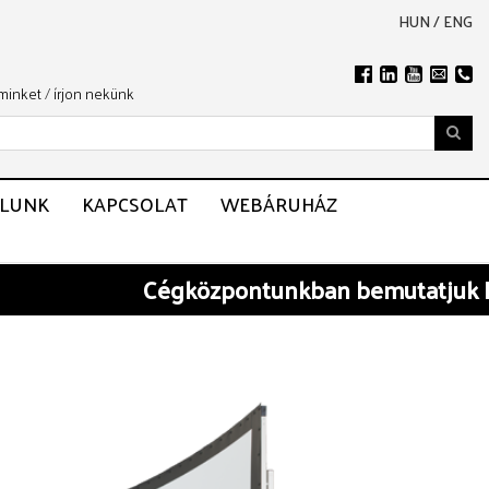
HUN
/
ENG
 minket
/
írjon nekünk
LUNK
KAPCSOLAT
WEBÁRUHÁZ
Cégközpontunkban
bemutatjuk BARC