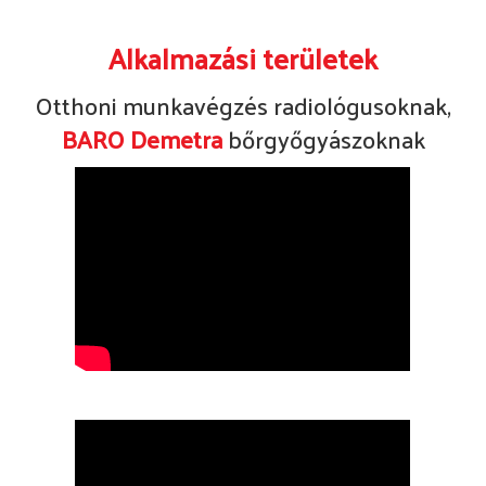
Alkalmazási területek
Otthoni munkavégzés radiológusoknak,
BARO Demetra
bőrgyőgyászoknak