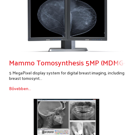
Mammo Tomosynthesis 5MP (MDMG-522
5 MegaPixel display system for digital breast imaging, including
breast tomosynt...
Bővebben...