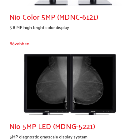
Nio Color 5MP (MDNC-6121)
5.8 MP high-bright color display
Bővebben...
Nio 5MP LED (MDNG-5221)
5MP diagnostic grayscale display system