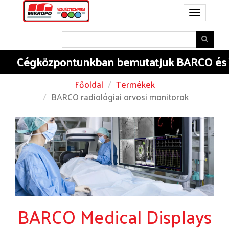
Toggle
navigation
égközpontunkban
bemutatjuk BARCO és YAM
Főoldal
Termékek
BARCO radiológiai orvosi monitorok
BARCO Medical Displays