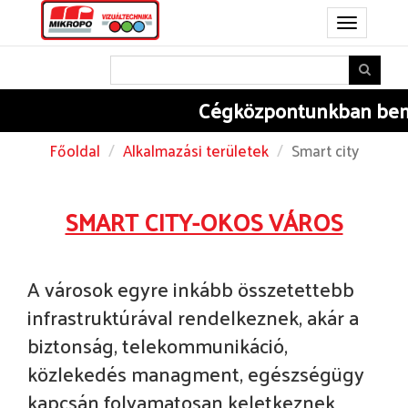
Toggle
navigation
Cégközpontunkban
bem
Főoldal
Alkalmazási területek
Smart city
SMART CITY-OKOS VÁROS
A városok egyre inkább összetettebb
infrastruktúrával rendelkeznek, akár a
biztonság, telekommunikáció,
közlekedés managment, egészségügy
kapcsán folyamatosan keletkeznek