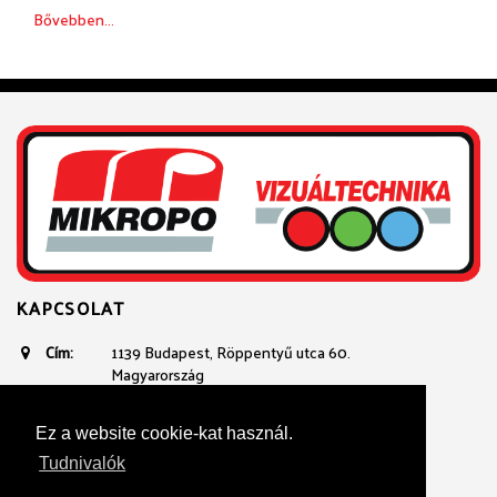
Bővebben...
KAPCSOLAT
Cím:
1139 Budapest, Röppentyű utca 60.
Magyarország
Email:
avtechnika@mikropo.hu
Telefon:
+361 236 3100
Ez a website cookie-kat használ.
+36 20 934 23 40
Tudnivalók