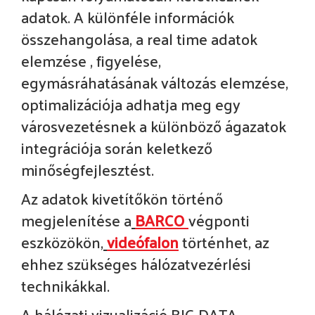
adatok. A különféle információk
összehangolása, a real time adatok
elemzése , figyelése,
egymásráhatásának változás elemzése,
optimalizációja adhatja meg egy
városvezetésnek a különböző ágazatok
integrációja során keletkező
minőségfejlesztést.
Az adatok kivetítőkön történő
megjelenítése a
BARCO
végponti
eszközökön,
videófalon
történhet, az
ehhez szükséges hálózatvezérlési
technikákkal.
A hálózati vizualizáció BIG DATA