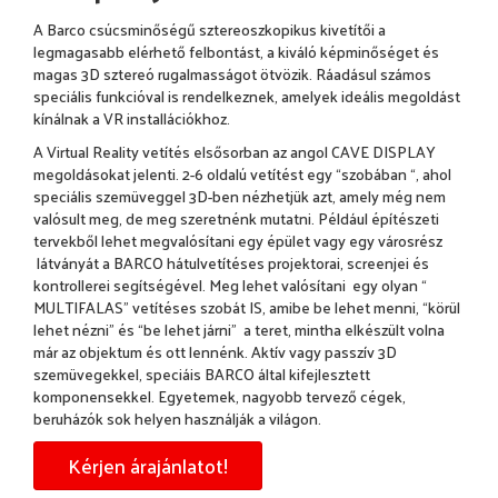
A Barco csúcsminőségű sztereoszkopikus kivetítői a
legmagasabb elérhető felbontást, a kiváló képminőséget és
magas 3D sztereó rugalmasságot ötvözik. Ráadásul számos
speciális funkcióval is rendelkeznek, amelyek ideális megoldást
kínálnak a VR installációkhoz.
A Virtual Reality vetítés elsősorban az angol CAVE DISPLAY
megoldásokat jelenti. 2-6 oldalú vetítést egy “szobában “, ahol
speciális szemüveggel 3D-ben nézhetjük azt, amely még nem
valósult meg, de meg szeretnénk mutatni. Például építészeti
tervekből lehet megvalósítani egy épület vagy egy városrész
látványát a BARCO hátulvetítéses projektorai, screenjei és
kontrollerei segítségével. Meg lehet valósítani egy olyan “
MULTIFALAS” vetítéses szobát IS, amibe be lehet menni, “körül
lehet nézni” és “be lehet járni” a teret, mintha elkészült volna
már az objektum és ott lennénk. Aktív vagy passzív 3D
szemüvegekkel, speciáis BARCO által kifejlesztett
komponensekkel. Egyetemek, nagyobb tervező cégek,
beruházók sok helyen használják a világon.
Kérjen árajánlatot!