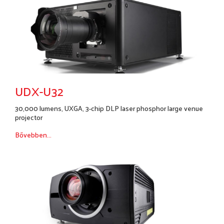
UDX-U32
30,000 lumens, UXGA, 3-chip DLP laser phosphor large venue
projector
Bővebben...