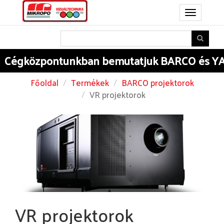
Toggle
navigation
központunkban
bemutatjuk BARCO és YAMAH
Főoldal
Termékek
BARCO projektorok
VR projektorok
VR projektorok