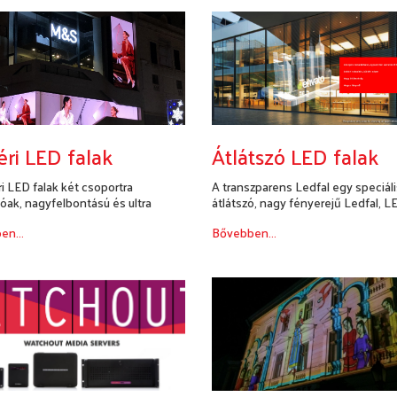
éri LED falak
Átlátszó LED falak
ri LED falak két csoportra
A transzparens Ledfal egy speciáli
óak, nagyfelbontású és ultra
átlátszó, nagy fényerejű Ledfal, L
bon...
megje...
en...
Bővebben...