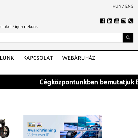
HUN
/
ENG
 minket
/
írjon nekünk
LUNK
KAPCSOLAT
WEBÁRUHÁZ
Cégközpontunkban
bemutatjuk BARCO é