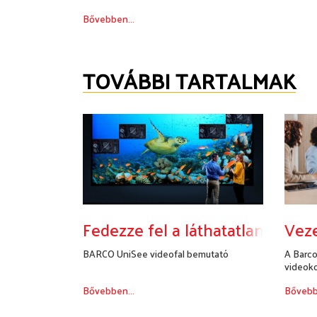
Bővebben...
TOVÁBBI TARTALMAK
Fedezze fel a láthatatlant
Veze
BARCO UniSee videofal bemutató
A Barco
videoko
vezeték
Bővebben...
Bővebb