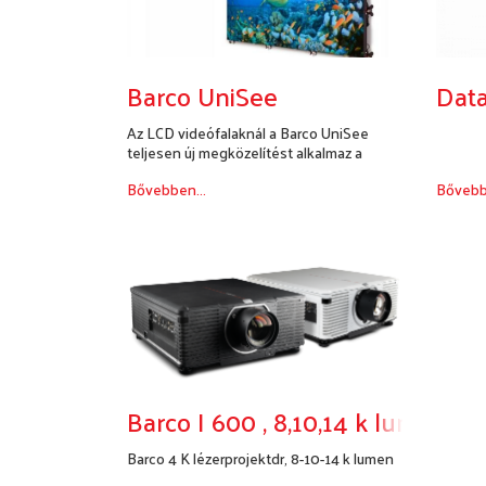
Barco UniSee
Dat
Az LCD videófalaknál a Barco UniSee
teljesen új megközelítést alkalmaz a
hézagme...
Bővebben...
Bővebb
Barco I 600 , 8,10,14 k lumen
Barco 4 K lézerprojektdr, 8-10-14 k lumen