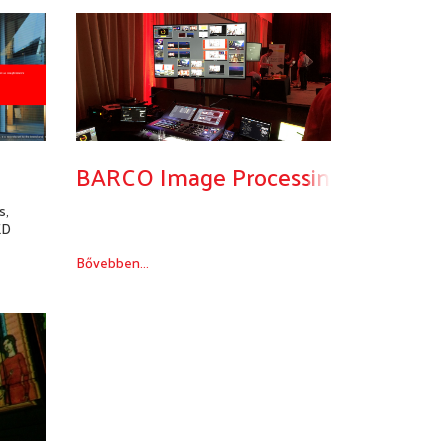
BARCO Image Processing
s,
ED
Bővebben...