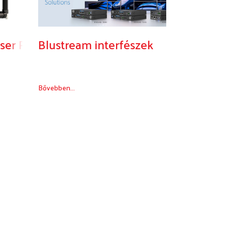
er Projector
Blustream interfészek
Bővebben...