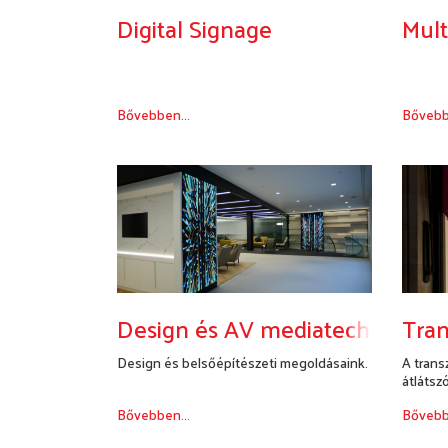
Digital Signage
Mul
Bővebben...
Bővebb
Design és AV mediatechnika
Tra
Design és belsőépítészeti megoldásaink.
A trans
átlátsz
megjele
Bővebben...
Bővebb