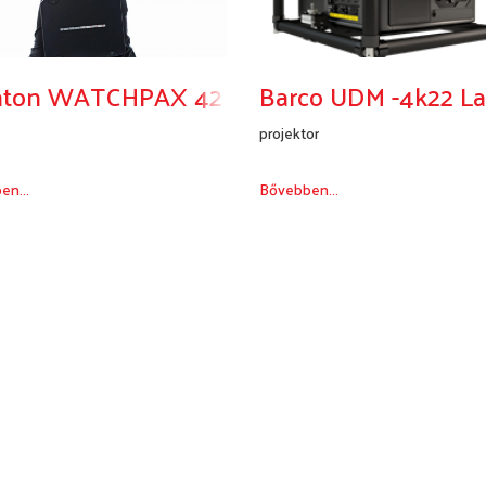
aton WATCHPAX 42
Barco UDM -4k22 Las
projektor
en...
Bővebben...