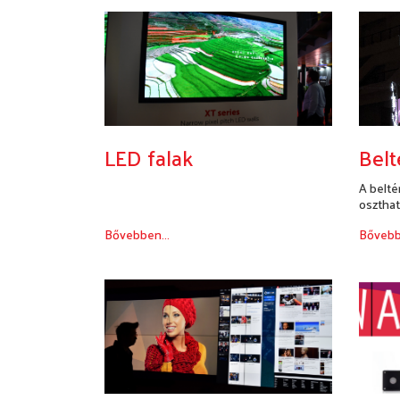
LED falak
Belt
A belté
oszthat
nagyfel
Bővebben...
Bővebb