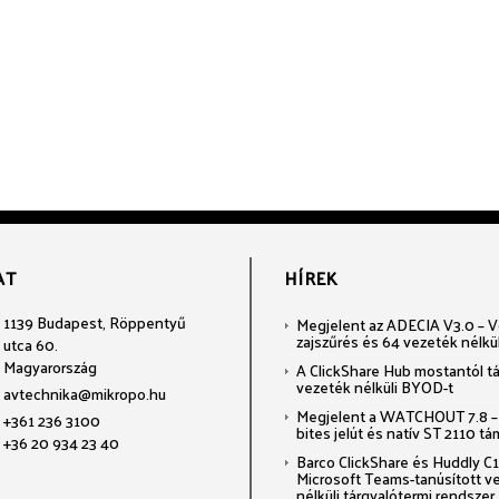
AT
HÍREK
1139 Budapest, Röppentyű
Megjelent az ADECIA V3.0 – Voi
zajszűrés és 64 vezeték nélkü
utca 60.
Magyarország
A ClickShare Hub mostantól t
vezeték nélküli BYOD-t
avtechnika@mikropo.hu
Megjelent a WATCHOUT 7.8 –
+361 236 3100
bites jelút és natív ST 2110 t
+36 20 934 23 40
Barco ClickShare és Huddly C1:
Microsoft Teams-tanúsított v
nélküli tárgyalótermi rendszer