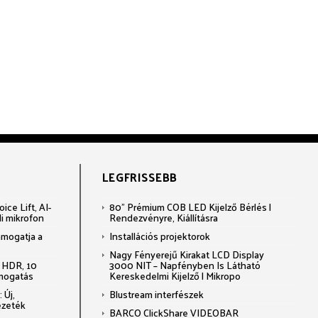
LEGFRISSEBB
ce Lift, AI-
80" Prémium COB LED Kijelző Bérlés |
li mikrofon
Rendezvényre, Kiállításra
ámogatja a
Installációs projektorok
Nagy Fényerejű Kirakat LCD Display
 HDR, 10
3000 NIT – Napfényben Is Látható
ámogatás
Kereskedelmi Kijelző | Mikropo
 Új,
Blustream interfészek
ezeték
BARCO ClickShare VIDEOBAR