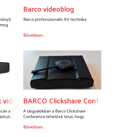
Barco videoblog
tményű
Barco professzionális AV technika
 meg.
Bővebben...
 videokonfereciához
BARCO Clickshare Conference
acán a
A tárgyalókban a Barco Clickshare
ói jó...
Conference lehetővé teszi, hogy
konferencia...
Bővebben...