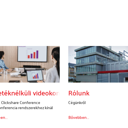
téknélküli videokonferencia minden tárgy
Rólunk
 Clickshare Conference
Cégünkről
nferencia rendszerekhez kínál
nélkü...
en...
Bővebben...