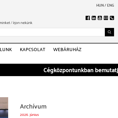
HUN
/
ENG
 minket
/
írjon nekünk
LUNK
KAPCSOLAT
WEBÁRUHÁZ
Cégközpontunkban
bemutatjuk B
Archívum
2026. június