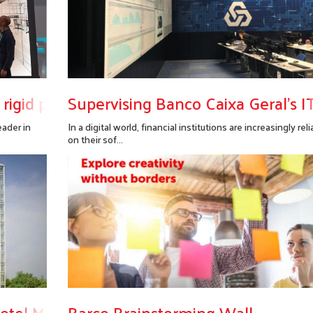
t rigid powerwall you can roll up
Supervising Banco Caixa Geral’s IT
eader in
In a digital world, financial institutions are increasingly reli
on their sof...
Bővebben...
Hotel Münchenben (Magyar felirattal)
Barco Brainstorming Wall