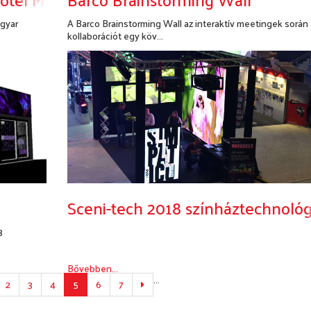
agyar
A Barco Brainstorming Wall az interaktív meetingek során 
kollaborációt egy köv...
Bővebben...
Sceni-tech 2018 színháztechnológia
3
Bővebben...
...
Következő
2
3
4
5
6
7
oldal