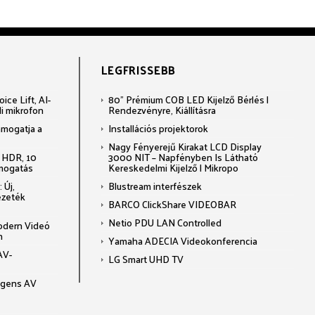
LEGFRISSEBB
ce Lift, AI-
80" Prémium COB LED Kijelző Bérlés |
li mikrofon
Rendezvényre, Kiállításra
ámogatja a
Installációs projektorok
Nagy Fényerejű Kirakat LCD Display
 HDR, 10
3000 NIT – Napfényben Is Látható
ámogatás
Kereskedelmi Kijelző | Mikropo
 Új,
Blustream interfészek
ezeték
BARCO ClickShare VIDEOBAR
Netio PDU LAN Controlled
odern Videó
n
Yamaha ADECIA Videokonferencia
AV-
LG Smart UHD TV
ligens AV