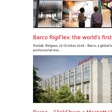
Barco RigiFlex: the world’s firs
Kortrijk, Belgium, 25 October 2018 – Barco, a global l
professional visu...
Bővebben...
Barco – ClickShare a Marriott 