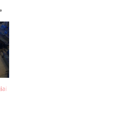
a
i kiállítás